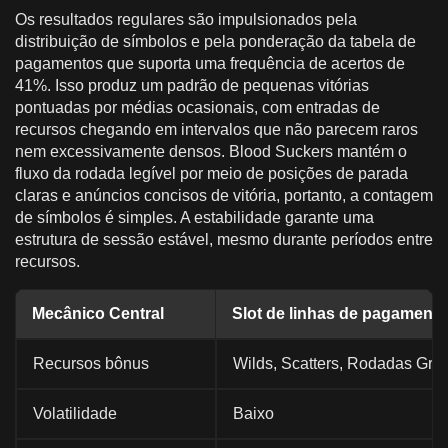
Os resultados regulares são impulsionados pela
distribuição de símbolos e pela ponderação da tabela de
pagamentos que suporta uma frequência de acertos de
41%. Isso produz um padrão de pequenas vitórias
pontuadas por médias ocasionais, com entradas de
recursos chegando em intervalos que não parecem raros
nem excessivamente densos. Blood Suckers mantém o
fluxo da rodada legível por meio de posições de parada
claras e anúncios concisos de vitória, portanto, a contagem
de símbolos é simples. A estabilidade garante uma
estrutura de sessão estável, mesmo durante períodos entre
recursos.
Mecânico Central
Slot de linhas de pagamento
Recursos bônus
Wilds, Scatters, Rodadas Grát
Volatilidade
Baixo