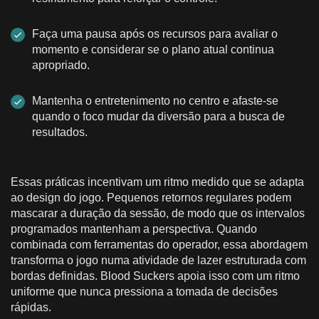
Faça uma pausa após os recursos para avaliar o
momento e considerar se o plano atual continua
apropriado.
Mantenha o entretenimento no centro e afaste-se
quando o foco mudar da diversão para a busca de
resultados.
Essas práticas incentivam um ritmo medido que se adapta
ao design do jogo. Pequenos retornos regulares podem
mascarar a duração da sessão, de modo que os intervalos
programados mantenham a perspectiva. Quando
combinada com ferramentas do operador, essa abordagem
transforma o jogo numa atividade de lazer estruturada com
bordas definidas. Blood Suckers apoia isso com um ritmo
uniforme que nunca pressiona a tomada de decisões
rápidas.