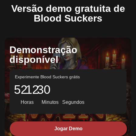
Versão demo gratuita de
Blood Suckers
Demonstração
disponível
Experimente Blood Suckers grátis
52
12
28
Horas
Minutos
Segundos
Jogar Demo