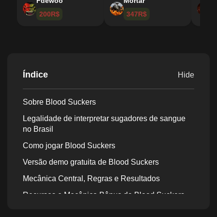
Fdewoo
Mortar
Ce
200R$
347R$
Índice
Hide
Sobre Blood Suckers
Legalidade de interpretar sugadores de sangue
no Brasil
Como jogar Blood Suckers
Versão demo gratuita de Blood Suckers
Mecânica Central, Regras e Resultados
Recursos e Mecânica Bônus do Blood Suckers
Blood Suckers RTP, Volatilidade e Potencial