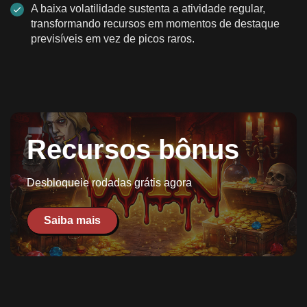
A baixa volatilidade sustenta a atividade regular,
transformando recursos em momentos de destaque
previsíveis em vez de picos raros.
Recursos bônus
Desbloqueie rodadas grátis agora
Saiba mais