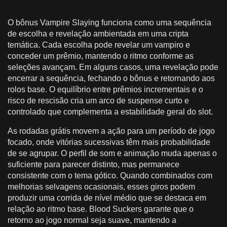
O bônus Vampire Slaying funciona como uma sequência
de escolha e revelação ambientada em uma cripta
temática. Cada escolha pode revelar um vampiro e
conceder um prêmio, mantendo o ritmo conforme as
seleções avançam. Em alguns casos, uma revelação pode
encerrar a sequência, fechando o bônus e retornando aos
rolos base. O equilíbrio entre prêmios incrementais e o
risco de rescisão cria um arco de suspense curto e
controlado que complementa a estabilidade geral do slot.
As rodadas grátis movem a ação para um período de jogo
focado, onde vitórias sucessivas têm mais probabilidade
de se agrupar. O perfil de som e animação muda apenas o
suficiente para parecer distinto, mas permanece
consistente com o tema gótico. Quando combinados com
melhorias selvagens ocasionais, esses giros podem
produzir uma corrida de nível médio que se destaca em
relação ao ritmo base. Blood Suckers garante que o
retorno ao jogo normal seja suave, mantendo a