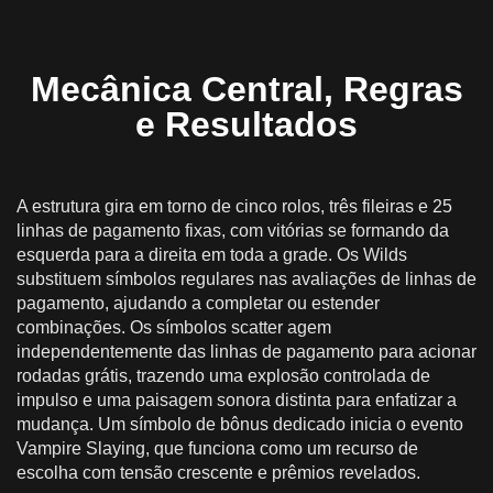
Mecânica Central, Regras
e Resultados
A estrutura gira em torno de cinco rolos, três fileiras e 25
linhas de pagamento fixas, com vitórias se formando da
esquerda para a direita em toda a grade. Os Wilds
substituem símbolos regulares nas avaliações de linhas de
pagamento, ajudando a completar ou estender
combinações. Os símbolos scatter agem
independentemente das linhas de pagamento para acionar
rodadas grátis, trazendo uma explosão controlada de
impulso e uma paisagem sonora distinta para enfatizar a
mudança. Um símbolo de bônus dedicado inicia o evento
Vampire Slaying, que funciona como um recurso de
escolha com tensão crescente e prêmios revelados.