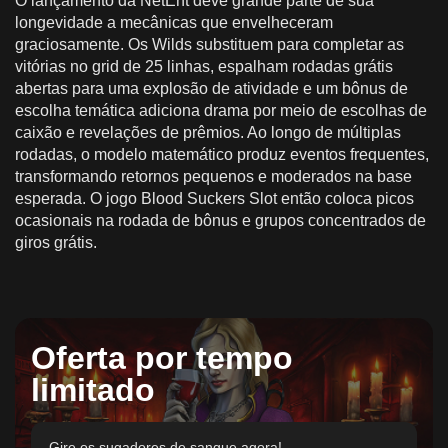
O lançamento da NetEnt deve grande parte de sua
longevidade a mecânicas que envelheceram
graciosamente. Os Wilds substituem para completar as
vitórias no grid de 25 linhas, espalham rodadas grátis
abertas para uma explosão de atividade e um bônus de
escolha temática adiciona drama por meio de escolhas de
caixão e revelações de prêmios. Ao longo de múltiplas
rodadas, o modelo matemático produz eventos frequentes,
transformando retornos pequenos e moderados na base
esperada. O jogo Blood Suckers Slot então coloca picos
ocasionais na rodada de bônus e grupos concentrados de
giros grátis.
Oferta por tempo
limitado
Gire os sugadores de sangue agora!