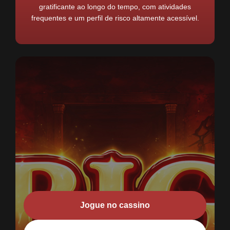
gratificante ao longo do tempo, com atividades
frequentes e um perfil de risco altamente acessível.
Jogue no cassino