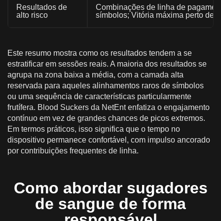
Resultados de
Combinações de linha de pagament
alto risco
símbolos; Vitória máxima perto de 
Este resumo mostra como os resultados tendem a se
estratificar em sessões reais. A maioria dos resultados se
agrupa na zona baixa a média, com a camada alta
reservada para aqueles alinhamentos raros de símbolos
ou uma sequência de características particularmente
frutífera. Blood Suckers da NetEnt enfatiza o engajamento
contínuo em vez de grandes chances de picos extremos.
Em termos práticos, isso significa que o tempo no
dispositivo permanece confortável, com impulso ancorado
por contribuições frequentes de linha.
Como abordar sugadores
de sangue de forma
responsável