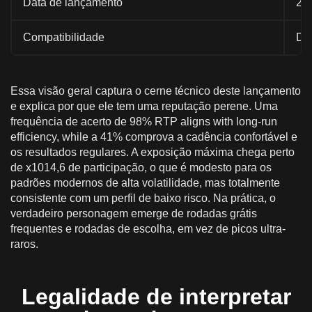
Data de lançamento
20
Compatibilidade
Des
Essa visão geral captura o cerne técnico deste lançamento
e explica por que ele tem uma reputação perene. Uma
frequência de acerto de 98% RTP aligns with long-run
efficiency, while a 41% comprova a cadência confortável e
os resultados regulares. A exposição máxima chega perto
de x1014,6 de participação, o que é modesto para os
padrões modernos de alta volatilidade, mas totalmente
consistente com um perfil de baixo risco. Na prática, o
verdadeiro personagem emerge de rodadas grátis
frequentes e rodadas de escolha, em vez de picos ultra-
raros.
Legalidade de interpretar